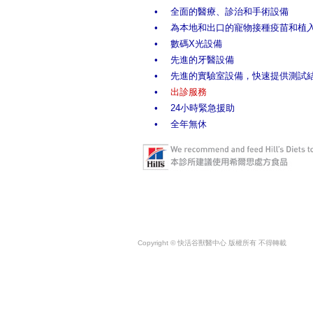
•
全面的醫療、診治和手術設備
•
為本地和出口的寵物接種疫苗和植
•
數碼X光設備
•
先進的牙醫設備
•
先進的實驗室設備，快速提供測試
•
出診服務
•
24小時緊急援助
•
全年無休
Copyright © 快活谷獸醫中心 版權所有 不得轉載