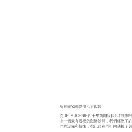
所有寵物都愛快活谷獸醫
從DR. AUCHNIE四十年前開設快活谷獸
中一個最有規模的獸醫診所，我們經歷了
們的設備和技術，都已經在同行內佔據了